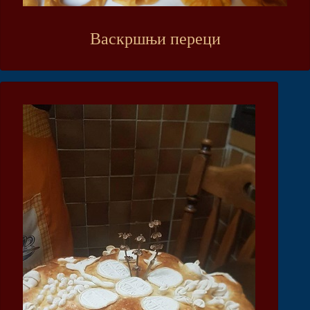
Васкршњи переци