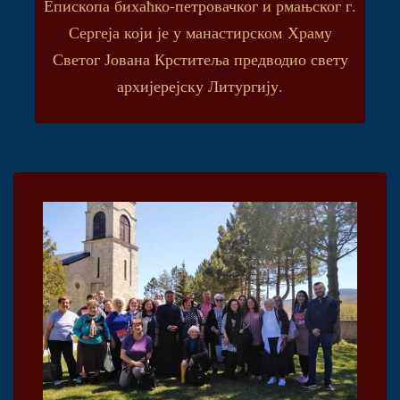
Епископа бихаћко-петровачког и рмањског г.
Сергеја који је у манастирском Храму
Светог Јована Крститеља предводио свету
архијерејску Литургију.