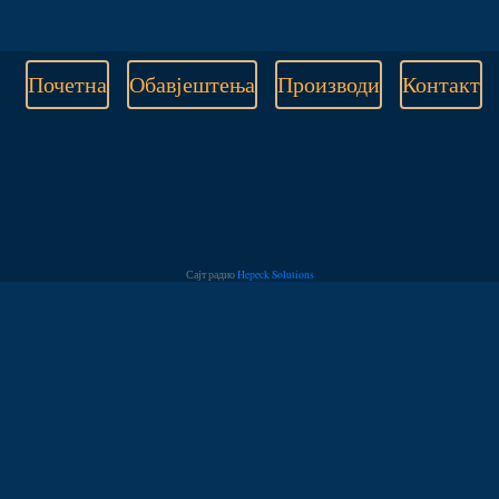
Почетна
Обавјештења
Производи
Контакт
Сајт радио
Hepeck Solutions