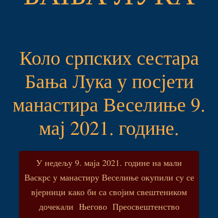
Коло српских сестара
Бања Лука у посјети
манастира Веселиње 9.
мај 2021. године.
У недељу 9. маја 2021. године на мали
Васкрс у манастиру Веселиње окупили су се
вјерници како би са својим свештеником
дочекали Његово Преосвештенство