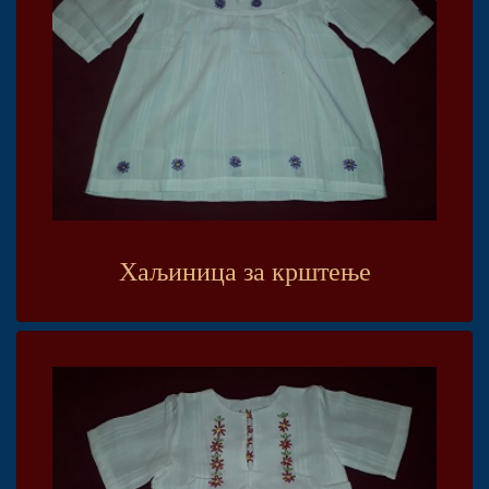
Хаљиница за крштење