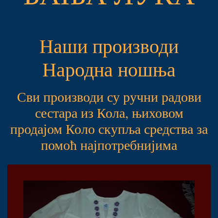
Наши производи
Народна ношња
Сви производи су ручни радови
сестара из Кола, њиховом
продајом Коло скупља средства за
помоћ најпотребнијима