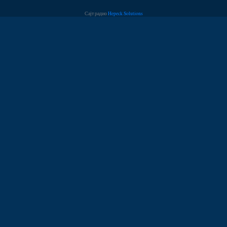
Сајт радио
Hepeck Solutions