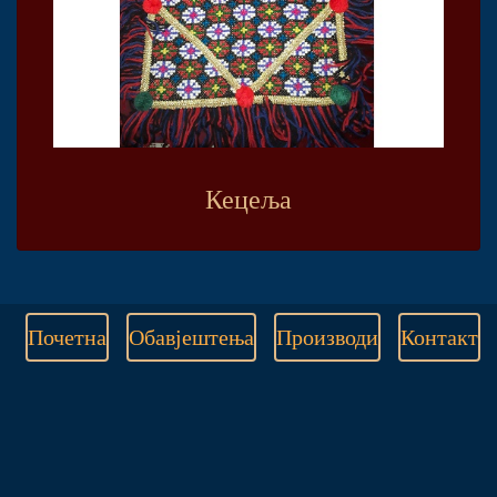
Кецеља
Почетна
Обавјештења
Производи
Контакт