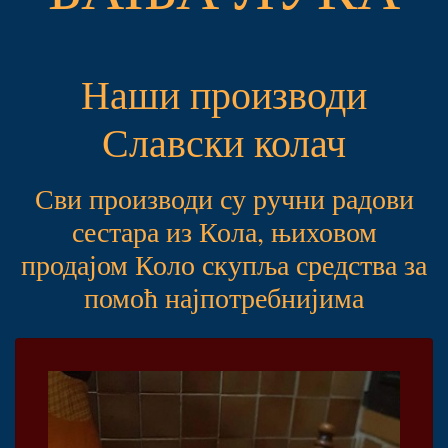
Наши производи
Славски колач
Сви производи су ручни радови
сестара из Кола, њиховом
продајом Коло скупља средства за
помоћ најпотребнијима